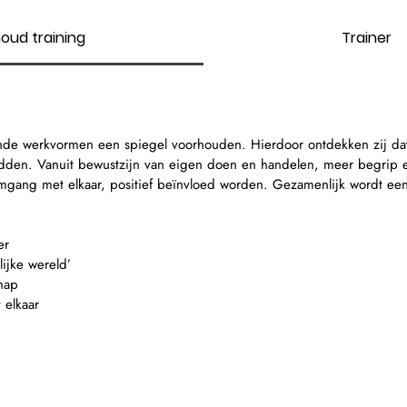
houd training
Trainer
ende werkvormen een spiegel voorhouden. Hierdoor ontdekken zij da
adden. Vanuit bewustzijn van eigen doen en handelen, meer begrip 
omgang met elkaar, positief beïnvloed worden. Gezamenlijk wordt ee
er
ijke wereld’
hap
 elkaar