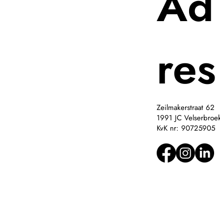
Ad
res
Zeilmakerstraat 62
1991 JC Velserbroe
KvK nr: 90725905